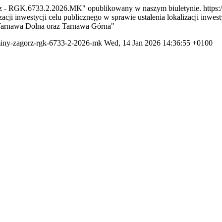
órz - RGK.6733.2.2026.MK" opublikowany w naszym biuletynie.
https:
cji inwestycji celu publicznego w sprawie ustalenia lokalizacji inwes
 Tarnawa Dolna oraz Tarnawa Górna"
-gminy-zagorz-rgk-6733-2-2026-mk
Wed, 14 Jan 2026 14:36:55 +0100