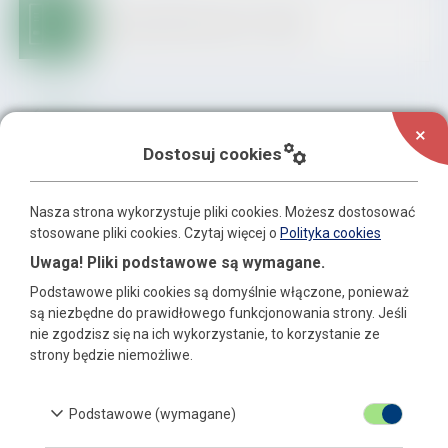
Archiwum BIP do dnia 31.12.2025
Wróć
add
manufacturing
Dostosuj cookies
Dyrektorzy Szkół, Dyrektorzy jednostek
organizacyjnych oraz podlegli
RSS
pracownicy
Nasza strona wykorzystuje pliki cookies. Możesz dostosować
stosowane pliki cookies.
Czytaj więcej o
Polityka cookies
Uwaga! Pliki podstawowe są wymagane.
Załączniki:
Podstawowe pliki cookies są domyślnie włączone, ponieważ
są niezbędne do prawidłowego funkcjonowania strony. Jeśli
Brągiel Aniceta
nie zgodzisz się na ich wykorzystanie, to korzystanie ze
strony będzie niemożliwe.
pdf,
987 kB
metryczka
Drozd Sylwia
keyboard_arrow_down
Podstawowe (wymagane)
pdf,
1.09 MB
metryczka