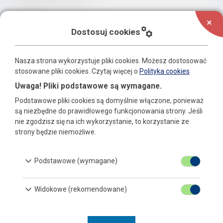
Wybory
add
manufacturing
Dostosuj cookies
Ochrona Środowiska
Finansowanie zadań
Nasza strona wykorzystuje pliki cookies. Możesz dostosować
stosowane pliki cookies.
Czytaj więcej o
Polityka cookies
Zgłoszenia naruszeń prawa
Uwaga! Pliki podstawowe są wymagane.
Cyberbezpieczeństwo
Podstawowe pliki cookies są domyślnie włączone, ponieważ
są niezbędne do prawidłowego funkcjonowania strony. Jeśli
nie zgodzisz się na ich wykorzystanie, to korzystanie ze
strony będzie niemożliwe.
keyboard_arrow_down
Podstawowe (wymagane)
Dziennik Ustaw
keyboard_arrow_down
Widokowe (rekomendowane)