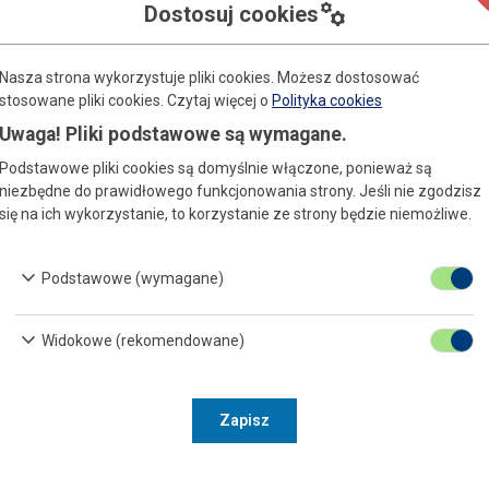
manufacturing
Dostosuj cookies
Nasza strona wykorzystuje pliki cookies. Możesz dostosować
stosowane pliki cookies.
Czytaj więcej o
Polityka cookies
Uwaga! Pliki podstawowe są wymagane.
Podstawowe pliki cookies są domyślnie włączone, ponieważ są
niezbędne do prawidłowego funkcjonowania strony. Jeśli nie zgodzisz
się na ich wykorzystanie, to korzystanie ze strony będzie niemożliwe.
keyboard_arrow_down
Podstawowe (wymagane)
keyboard_arrow_down
Widokowe (rekomendowane)
Zapisz