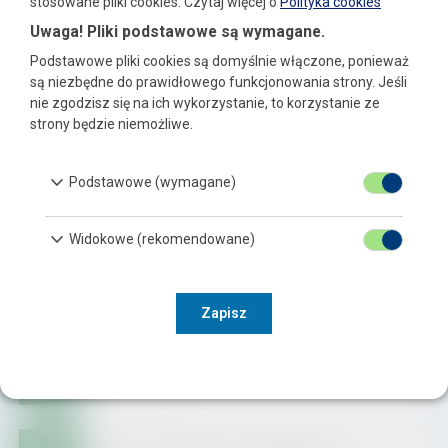
stosowane pliki cookies.
Czytaj więcej o
Polityka cookies
Uwaga! Pliki podstawowe są wymagane.
Finansowanie zadań
Podstawowe pliki cookies są domyślnie włączone, ponieważ
Zgłoszenia naruszeń prawa
są niezbędne do prawidłowego funkcjonowania strony. Jeśli
nie zgodzisz się na ich wykorzystanie, to korzystanie ze
Cyberbezpieczeństwo
strony będzie niemożliwe.
keyboard_arrow_down
Podstawowe (wymagane)
keyboard_arrow_down
Widokowe (rekomendowane)
Dziennik Ustaw
Zapisz
Monitor Polski