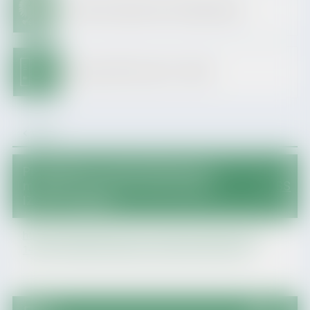
Dziennik Urzędowy Woj. Podkarpackiego
Archiwum BIP do dnia 31.12.2025
Wróć
Przebudowa i remont dróg wraz z
mostami na terenie Gminy Zagórz"
RSS
IZP.271.20.2026
https://ezamowienia.gov.pl/mp-client/search/list/ocds-
148610-9423e450-358a-4e3c-b545-6be19d51c602