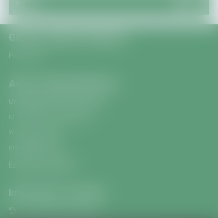
Główny redaktor Biuletynu
Piotr Bezyk
Adres redakcji Biuletynu
Urząd Miasta i Gminy Zagórz
ul. 3 Maja 2, 38-540 Zagórz
woj. podkarpackie
urzad@zagorz.pl
Formularz kontaktowy
Informacje o serwisie
Ponowne wykorzystanie