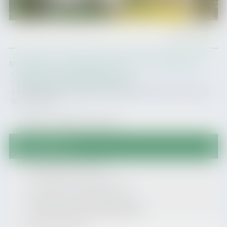
Menu
Strona główna
Urząd Miasta i Gminy Zagórz
Przetargi gminne
Dostawy, usługi, roboty budowlane
Dostawy, usługi, roboty budowlane 2026 r.
Przebudowa i remont dróg wraz z mostami na terenie Gminy Zagórz"
IZP.271.20.2026
Struktura organizacyjna urzędu
Przetargi gminne
Przetargi nieruchomości
Przetargi dot. gospodarki leśnej
Dostawy, usługi, roboty budowlane