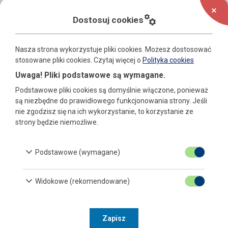
add
manufacturing
Dostosuj cookies
Zgłoszenia naruszeń prawa
Cyberbezpieczeństwo
Nasza strona wykorzystuje pliki cookies. Możesz dostosować
stosowane pliki cookies.
Czytaj więcej o
Polityka cookies
Uwaga! Pliki podstawowe są wymagane.
Podstawowe pliki cookies są domyślnie włączone, ponieważ
są niezbędne do prawidłowego funkcjonowania strony. Jeśli
nie zgodzisz się na ich wykorzystanie, to korzystanie ze
strony będzie niemożliwe.
Dziennik Ustaw
keyboard_arrow_down
Podstawowe (wymagane)
Monitor Polski
keyboard_arrow_down
Widokowe (rekomendowane)
Dziennik Urzędowy Woj. Podkarpackiego
Zapisz