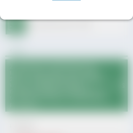
Archiwum BIP do dnia 31.12.2025
Wróć
Zarządzenie Nr 74/2026 Burmistrza
Miasta i Gminy Zagórz z dnia 19 maja
2026 r. w sprawie ogłoszenia otwartego
konkursu projektów na wsparcie
RSS
finansowe w zakresie rozwoju sportu na
terenie Gminy Zagórz pn. Zagórski skok
po zdrowie.
Załączniki: