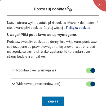
Pożytek Publiczny
add
manufacturing
Dostosuj cookies
Zgłoszenia naruszeń prawa
Cyberbezpieczeństwo
Nasza strona wykorzystuje pliki cookies. Możesz dostosować
stosowane pliki cookies.
Czytaj więcej o
Polityka cookies
Uwaga! Pliki podstawowe są wymagane.
Podstawowe pliki cookies są domyślnie włączone, ponieważ
są niezbędne do prawidłowego funkcjonowania strony. Jeśli
nie zgodzisz się na ich wykorzystanie, to korzystanie ze
strony będzie niemożliwe.
Dziennik Ustaw
keyboard_arrow_down
Podstawowe (wymagane)
keyboard_arrow_down
Monitor Polski
Widokowe (rekomendowane)
Zapisz
Dziennik Urzędowy Woj. Podkarpackiego