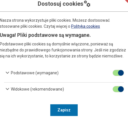
manufacturing
Dostosuj cookies
Nasza strona wykorzystuje pliki cookies. Możesz dostosować
stosowane pliki cookies.
Czytaj więcej o
Polityka cookies
Uwaga! Pliki podstawowe są wymagane.
Podstawowe pliki cookies są domyślnie włączone, ponieważ są
niezbędne do prawidłowego funkcjonowania strony. Jeśli nie zgodzisz
się na ich wykorzystanie, to korzystanie ze strony będzie niemożliwe.
keyboard_arrow_down
Podstawowe (wymagane)
keyboard_arrow_down
Widokowe (rekomendowane)
Zapisz