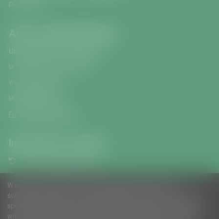
Piotr Bezyk
Adres redakcji Biuletynu
Urząd Miasta i Gminy Zagórz
ul. 3 Maja 2, 38-540 Zagórz
woj. podkarpackie
urzad@zagorz.pl
Formularz kontaktowy
Informacje o serwisie
Ponowne wykorzystanie
Udostępnianie informacji publicznej
W ramach naszej witryny stosujemy pliki cookies w celu
Mapa serwisu
świadczenia Państwu usług na najwyższym poziomie, w tym w
sposób dostosowany do indywidualnych potrzeb. Korzystanie z
Instrukcja obsługi
witryny bez zmiany ustawień dotyczących cookies oznacza, że