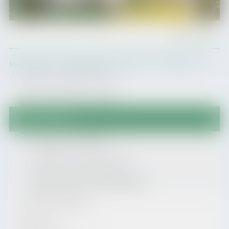
Menu
Strona główna
Urząd Miasta i Gminy Zagórz
Przetargi gminne
Dostawy, usługi, roboty budowlane
Struktura organizacyjna urzędu
Przetargi gminne
Przetargi nieruchomości
Przetargi dot. gospodarki leśnej
Dostawy, usługi, roboty budowlane
Zamówienia publiczne
Ogłoszenia