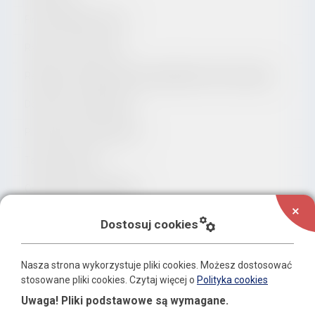
Finanse Miasta i Gminy
Raport o stanie Gminy
Regulamin Organizacyjny Urzędu Miasta i Gminy Zagórz
Dokumenty strategiczne
Planowanie Przestrzenne
Tablica ogłoszeń
Oświadczenia majątkowe
add
Konsultacje społeczne
manufacturing
Dostosuj cookies
Wybory
Nasza strona wykorzystuje pliki cookies. Możesz dostosować
Ochrona Środowiska
stosowane pliki cookies.
Czytaj więcej o
Polityka cookies
Uwaga! Pliki podstawowe są wymagane.
Finansowanie zadań