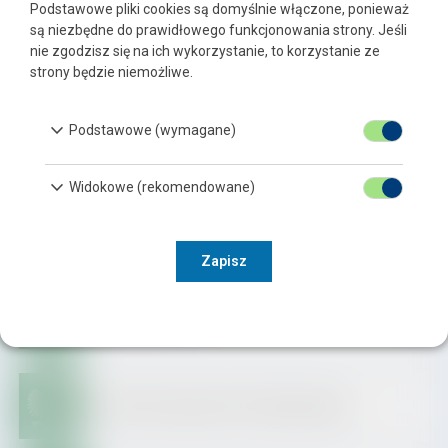
Podstawowe pliki cookies są domyślnie włączone, ponieważ
Zgłoszenia naruszeń prawa
są niezbędne do prawidłowego funkcjonowania strony. Jeśli
nie zgodzisz się na ich wykorzystanie, to korzystanie ze
Cyberbezpieczeństwo
strony będzie niemożliwe.
keyboard_arrow_down
Podstawowe (wymagane)
keyboard_arrow_down
Widokowe (rekomendowane)
Dziennik Ustaw
Zapisz
Monitor Polski
Dziennik Urzędowy Woj. Podkarpackiego