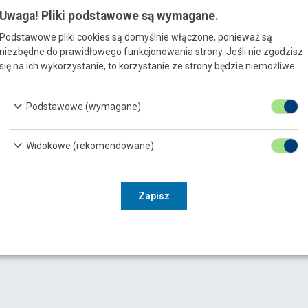
Uwaga! Pliki podstawowe są wymagane.
Podstawowe pliki cookies są domyślnie włączone, ponieważ są
niezbędne do prawidłowego funkcjonowania strony. Jeśli nie zgodzisz
się na ich wykorzystanie, to korzystanie ze strony będzie niemożliwe.
keyboard_arrow_down
Podstawowe (wymagane)
keyboard_arrow_down
Widokowe (rekomendowane)
Zapisz