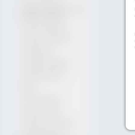
Regulamin Organizacyjny Urzędu
Miasta i Gminy Zagórz
Dokumenty strategiczne
Planowanie Przestrzenne
Tablica ogłoszeń
Oświadczenia majątkowe
Konsultacje społeczne
Wybory
Ochrona Środowiska
Finansowanie zadań
Zgłoszenia naruszeń prawa