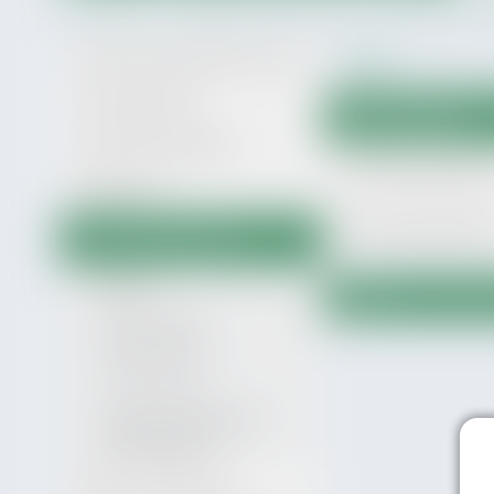
Strona główna
Urząd Miasta i Gminy Zagórz
Finanse Miasta i G
Struktura organizacyjna urzędu
Wróć
Przetargi gminne
Sprawozdania
Zamówienia publiczne
Sprawozdania 2025 
Ogłoszenia
Sprawozdania 2026 
Finanse Miasta i Gminy
Budżet
Wróć
Sprawozdania
Podatki i opłaty
Opinie Regionalnej Izby
Obrachunkowej
Raport o stanie Gminy