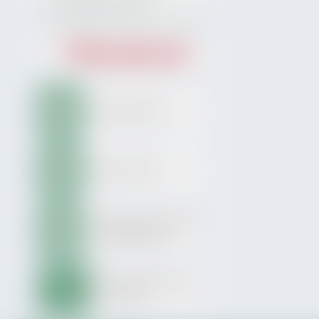
Cyberbezpieczeństwo
Dziennik Ustaw
Monitor Polski
Dziennik Urzędowy Woj.
Podkarpackiego
Archiwum BIP do dnia
31.12.2025